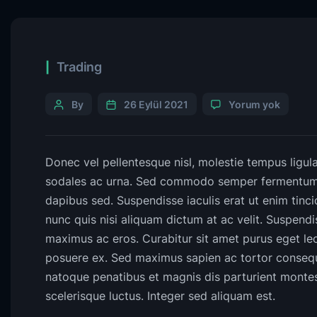
Trading
By
26 Eylül 2021
Yorum yok
Donec vel pellentesque nisl, molestie tempus ligul
sodales ac urna. Sed commodo semper fermentum. P
dapibus sed. Suspendisse iaculis erat ut enim tinc
nunc quis nisi aliquam dictum at ac velit. Suspend
maximus ac eros. Curabitur sit amet purus eget le
posuere ex. Sed maximus sapien ac tortor conseq
natoque penatibus et magnis dis parturient montes,
scelerisque luctus. Integer sed aliquam est.