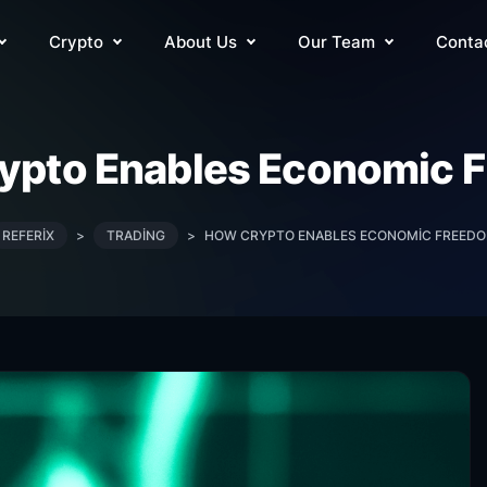
Crypto
About Us
Our Team
Conta
ypto Enables Economic 
REFERIX
>
TRADING
>
HOW CRYPTO ENABLES ECONOMIC FREED